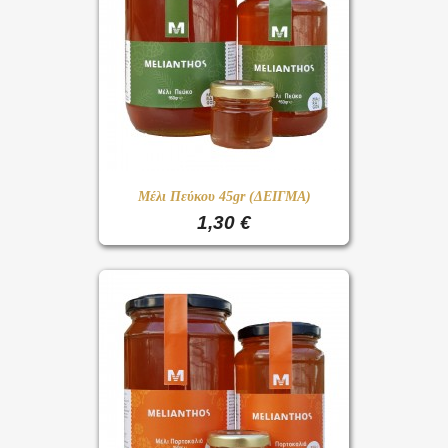
Μέλι Πεύκου 45gr (ΔΕΙΓΜΑ)
1,30 €