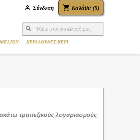
shopping_cart

Καλάθι:
(0)
Σύνδεση
search
 ΜΕΛΙΩΝ
ΚΕΡΑΛΟΙΦΕΣ-ΚΕΡΙ
ρακάτω τραπεζικούς λογαριασμούς