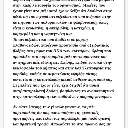
στην καλή λειτουργία του οργανισμού. Μελέτες που
έχουν γίνει στο μέλι αυτό έχουν δείξει ότι διαθέτει στην
σύνθεσή του ισχυρά αντιοξειδωτικά που ανήκουν στην
κατηγορία των πολυφαινολών τα φλαβονοειδή, όπως
είναι η κερκετίνη, η εσπεριδίνη, η κατεχίνη, η
καμφερόλη και η ναρινγενίνη κ.α.
Τα αντιοξειδωτικά που διαθέτει σε μορφή
φλαβονοειδών, παρέχουν προστασία από οξειδωτικές
βλάβες στα μόρια του DNA των κυττάρων, δράση που
προσδίδει στο συγκεκριμένο μέλι αντικαρκινικές και
αντιγηραντικές ιδιότητες. Επίσης, επιδρά ευνοϊκά στην
κυκλοφορία του αίματος και στην καλή λειτουργία της
καρδιάς, καθώς σε περιπτώσεις υψηλής πίεσης
συνιστάται η κατανάλωση μελιού ανθέων πορτοκαλιάς.
Σε μελέτες που έχουν γίνει, έχει δειχθεί ότι ασκεί
αντιβακτηριδιακή δράση, βοηθώντας το ανοσοποιητικό
στην καταπολέμηση των παθογόνων μικροοργανισμών.
Αν είστε λάτρης των γλυκών γεύσεων, το μέλι
πορτοκαλιάς θα σας ικανοποιήσει τις γευστικές
προτιμήσεις αποτελώντας παράλληλα μία πολύ υγιεινή
και θρεπτική τροφή. Απολαύστε το στο πρωινό σας με