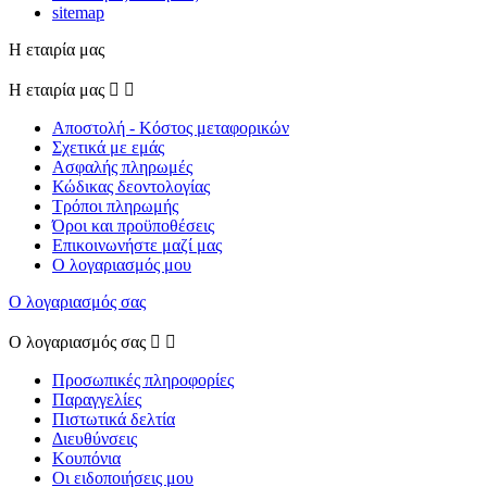
sitemap
Η εταιρία μας
Η εταιρία μας


Αποστολή - Κόστος μεταφορικών
Σχετικά με εμάς
Ασφαλής πληρωμές
Κώδικας δεοντολογίας
Τρόποι πληρωμής
Όροι και προϋποθέσεις
Επικοινωνήστε μαζί μας
Ο λογαριασμός μου
Ο λογαριασμός σας
Ο λογαριασμός σας


Προσωπικές πληροφορίες
Παραγγελίες
Πιστωτικά δελτία
Διευθύνσεις
Κουπόνια
Οι ειδοποιήσεις μου