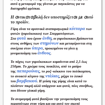
αυτό η μεταφορά της γίνεται με παγοκύστες για να
διατηρηθεί φρέσκια.
Η αντικαταβολή δεν υποστηρίζεται με αυτό
το προϊόν.
κύτταρα
Γύρη είναι τα αρσενικά αναπαραγωγικά
των
φυτών (γυρεόκοκκοι) των Σπερματόφυτων.
φυτά
άνθη
Στα
που έχουν
, οι γυρεόκοκκοι βρίσκονται
στημόνων
στους ανθήρες των
και μεταφέρονται στη
ύπερο
συνέχεια στον
, προκειμένου να γίνει η
άνθους
γονιμοποίηση του
.
Το πάχος των γυρεόκοκκων κυμαίνεται από 2,5 έως
250μm. Tο χρώμα τους ποικίλλει, από το μαύρο
παπαρούνας
της
, το ροζ–κόκκινο του πολύκομπου,
ντάλιας
το ανοικτό κίτρινο της
, μέχρι το λευκό
βαμβακιού
του
. Η γεύση της γύρης είναι κατά το
πλείστον πικρή αλλά υπάρχουν και φυτά, πόες συνήθως,
που δίνουν γλυκιά γύρη.
Τα ανεμογαμή φυτά βασίζουν την γονιμοποίηση τους
περισσότερο στην τύχη και για αυτό τον σκοπό