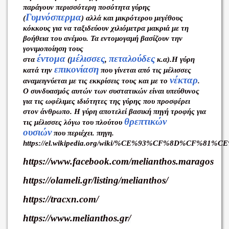
παράγουν περισσότερη ποσότητα γύρης
Γυμνόσπερμα
(
) αλλά και μικρότερου μεγέθους
κόκκους για να ταξιδεύουν χιλιόμετρα μακριά με τη
βοήθεια του ανέμου. Τα εντομογαμή βασίζουν την
γονιμοποίηση τους
έντομα
μέλισσες
πεταλούδες
στα
(
,
κ.α).Η γύρη
επικονίαση
κατά την
που γίνεται από τις μέλισσες
νέκταρ
αναμειγνύεται με τις εκκρίσεις τους και με το
.
Ο συνδυασμός αυτών των συστατικών είναι υπεύθυνος
για τις ωφέλιμες ιδιότητες της γύρης που προσφέρει
στον άνθρωπο. Η γύρη αποτελεί βασική πηγή τροφής για
θρεπτικών
τις μέλισσες λόγω του πλούτου
ουσιών
που περιέχει. πηγη.
https://el.wikipedia.org/wiki/%CE%93%CF%8D%CF%81%C
https://www.facebook.com/melianthos.maragos
https://olameli.gr/listing/melianthos/
https://tracxn.com/
https://www.melianthos.gr/