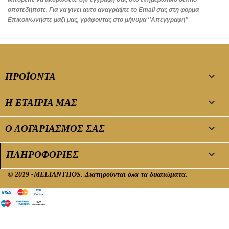
οποτεδήποτε. Για να γίνει αυτό αναγράψτε το Email σας στη φόρμα
Επικοινωνήστε μαζί μας, γράφοντας στο μήνυμα ''Απεγγραφή''

ΠΡΟΪΌΝΤΑ

Η ΕΤΑΙΡΊΑ ΜΑΣ

Ο ΛΟΓΑΡΙΑΣΜΌΣ ΣΑΣ
keyboard_arrow_down
ΠΛΗΡΟΦΟΡΊΕΣ
© 2019 -MELIANTHOS. Διατηρούνται όλα τα δικαιώματα.